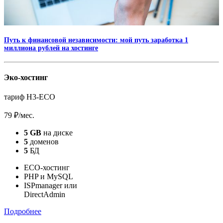
Путь к финансовой независимости: мой путь заработка 1
миллиона рублей на хостинге
Эко-хостинг
тариф H3-ECO
79 ₽
/мес.
5 GB
на диске
5
доменов
5
БД
ECO-хостинг
PHP и MySQL
ISPmanager или
DirectAdmin
Подробнее